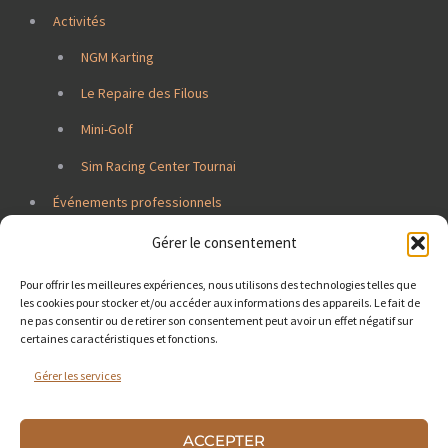
Activités
NGM Karting
Le Repaire des Filous
Mini-Golf
Sim Racing Center Tournai
Événements professionnels
Jobs
Gérer le consentement
Contacts
Pour offrir les meilleures expériences, nous utilisons des technologies telles que
les cookies pour stocker et/ou accéder aux informations des appareils. Le fait de
ne pas consentir ou de retirer son consentement peut avoir un effet négatif sur
certaines caractéristiques et fonctions.
Gérer les services
ACCEPTER