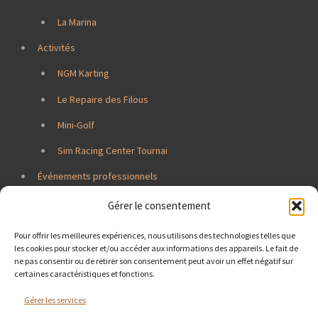
La Marina
Activités
NGM Karting
Le Repaire des Filous
Mini-Golf
Sim Racing Center Tournai
Événements professionnels
Jobs
Gérer le consentement
Contacts
Pour offrir les meilleures expériences, nous utilisons des technologies telles que
les cookies pour stocker et/ou accéder aux informations des appareils. Le fait de
ne pas consentir ou de retirer son consentement peut avoir un effet négatif sur
certaines caractéristiques et fonctions.
Gérer les services